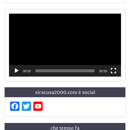
Video
Player
00:00
00:50
siracusa2000.com è social
Facebook
Twitter
YouTube
che tempo fa