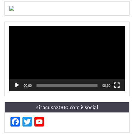
Video
Player
00:00
00:50
siracusa2000.com è social
Facebook
Twitter
YouTube