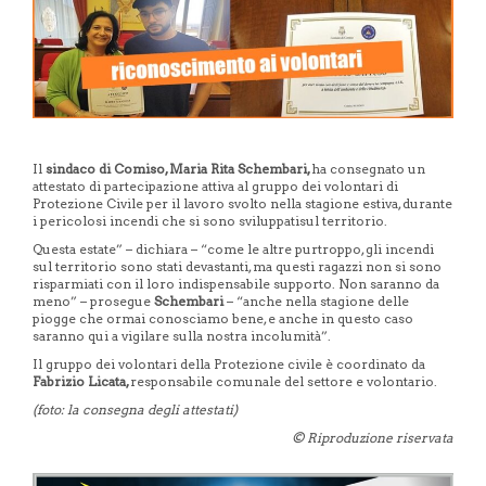
Il
s
indaco
di Comiso,
Maria Rita Schembari,
ha consegnato un
attestato di partecipazione attiva al gruppo dei volontari di
Protezione Civile per il lavoro svolto nella stagione estiva, durante
i pericolosi incendi che si sono sviluppatisul territorio.
Questa estate” – dichiara – “come le altre purtroppo, gli incendi
sul territorio sono stati devastanti, ma questi ragazzi non si sono
risparmiati con il loro indispensabile supporto. Non saranno da
meno” – prosegue
Schembari
– “anche nella stagione delle
piogge che ormai conosciamo bene, e anche in questo caso
saranno qui a vigilare sulla nostra incolumità”.
Il gruppo dei volontari della Protezione civile è coordinato da
Fabrizio
Licata,
responsabile comunale del settore e volontario.
(foto: la consegna degli attestati)
© Riproduzione riservata