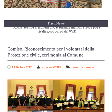
Flash News
Eruzione Etna. Riprendono le operazioni di volo, allerta sceso al
livello arancione
Siracusa. Aretusacque: completati i lavori di riparazione del
guasto in Traversa Carrozziere
Comiso. Riconoscimento per i volontari della
Siracusa. Finanziato il progetto di recupero naturalistico della
Protezione civile, cerimonia al Comune
fascia costiera dell'Arenella
Vittoria. Niente falò in spiaggia a San Lorenzo e Ferragosto,
sicurezza e decoro
1 Ottobre 2025
siracusa2000
Fuori Provincia
Avola. Scende ai laghetti di Cavagrande ma non riesce poi a
risalire, soccorso dai VV.F.