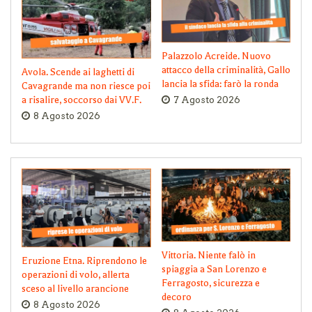
Palazzolo Acreide. Nuovo
attacco della criminalità, Gallo
Avola. Scende ai laghetti di
lancia la sfida: farò la ronda
Cavagrande ma non riesce poi
a risalire, soccorso dai VV.F.
7 Agosto 2026
8 Agosto 2026
Vittoria. Niente falò in
Eruzione Etna. Riprendono le
spiaggia a San Lorenzo e
operazioni di volo, allerta
Ferragosto, sicurezza e
sceso al livello arancione
decoro
8 Agosto 2026