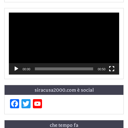
Video
Player
00:00
00:50
siracusa2000.com è social
Facebook
Twitter
YouTube
che tempo fa