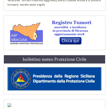
Siracusa. Turisti francesi aggrediti, Melfi chiede scusa e li invita a
tornare: sarete miei ospiti
bollettino meteo Protezione Civile