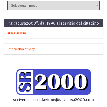
in
archivio
“siracusa2000”, dal 1996 al servizio del cittadino
area riservata
informativa privacy
scriveteci a : redazione@siracusa2000.com