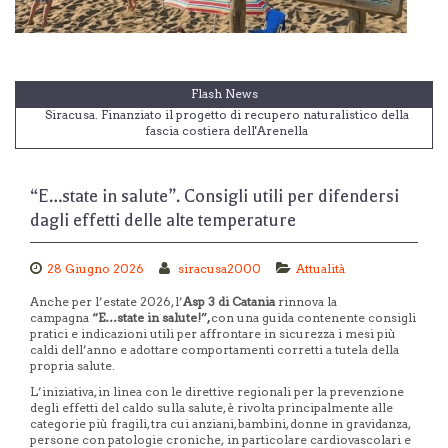
Flash News
Vittoria. Niente falò in spiaggia a San Lorenzo e Ferragosto,
sicurezza e decoro
Cultura. A Liddo Schiavo il premio “Girasole” per l”L’Aranceto-
Storia di un esodo inverso”
“E…state in salute”. Consigli utili per difendersi
L'angolo di don Raffaele Aprile. "Lacrime di Perla", poesia
dagli effetti delle alte temperature
interpretata da Claudia Koll
Regione. Più risorse per i Comuni nella manovra Coesione e
Crescita, soddisfatta l’Anci
28 Giugno 2026
siracusa2000
Attualità
Siracusa. Finanziato il progetto di recupero naturalistico della
Anche per l’estate 2026, l’
Asp 3 di Catania
rinnova la
fascia costiera dell'Arenella
campagna
“E…state in salute!”,
con una guida contenente consigli
pratici e indicazioni utili per affrontare in sicurezza i mesi più
caldi dell’anno e adottare comportamenti corretti a tutela della
propria salute.
L’iniziativa, in linea con le direttive regionali per la prevenzione
degli effetti del caldo sulla salute, è rivolta principalmente alle
categorie più fragili, tra cui anziani, bambini, donne in gravidanza,
persone con patologie croniche,
in particolare cardiovascolari e