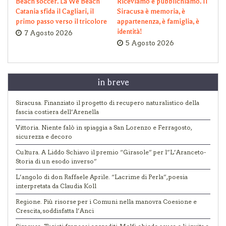
Beach soccer. La We Beach
Riceviamo e pubblichiamo. Il
Catania sfida il Cagliari, il
Siracusa è memoria, è
primo passo verso il tricolore
appartenenza, è famiglia, è
identità!
7 Agosto 2026
5 Agosto 2026
in breve
Siracusa. Finanziato il progetto di recupero naturalistico della
fascia costiera dell’Arenella
Vittoria. Niente falò in spiaggia a San Lorenzo e Ferragosto,
sicurezza e decoro
Cultura. A Liddo Schiavo il premio “Girasole” per l”L’Aranceto-
Storia di un esodo inverso”
L’angolo di don Raffaele Aprile. “Lacrime di Perla”, poesia
interpretata da Claudia Koll
Regione. Più risorse per i Comuni nella manovra Coesione e
Crescita, soddisfatta l’Anci